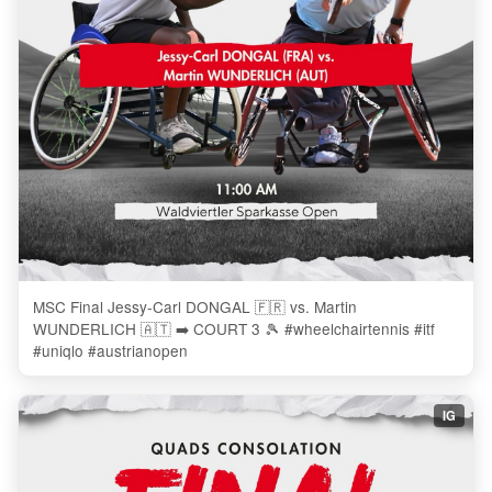
MSC Final Jessy-Carl DONGAL 🇫🇷 vs. Martin
WUNDERLICH 🇦🇹 ➡️ COURT 3 🎾 #wheelchairtennis #itf
#uniqlo #austrianopen
IG