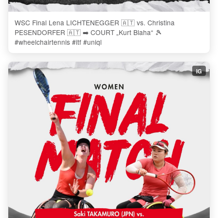
WSC Final Lena LICHTENEGGER 🇦🇹 vs. Christina
PESENDORFER 🇦🇹 ➡️ COURT „Kurt Blaha“ 🎾
#wheelchairtennis #itf #uniql
IG