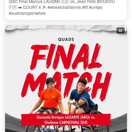
QSC Final Marcus LAUDAN 🇩🇪 vs. Jean Felix BOUDOU
🇫🇷 ➡️ COURT 4 🎾 #wheelchairtennis #itf #uniqlo
#austrianopenwhee
IG