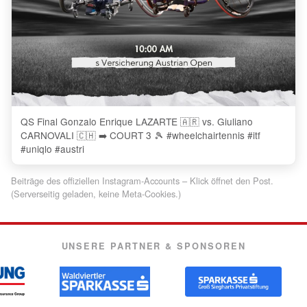
QS Final Gonzalo Enrique LAZARTE 🇦🇷 vs. Giuliano
CARNOVALI 🇨🇭 ➡️ COURT 3 🎾 #wheelchairtennis #itf
#uniqlo #austri
Beiträge des offiziellen Instagram-Accounts – Klick öffnet den Post.
(Serverseitig geladen, keine Meta-Cookies.)
UNSERE PARTNER & SPONSOREN