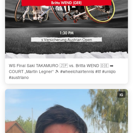
WS Final Saki TAKAMURO 🇯🇵 vs. Britta WEND 🇩🇪 ➡️
COURT „Martin Legner“ 🎾 #wheelchairtennis #itf #uniqlo
#austriano
IG