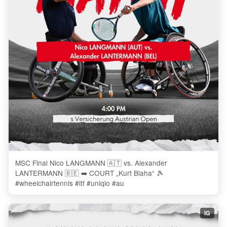
MSC Final Nico LANGMANN 🇦🇹 vs. Alexander
LANTERMANN 🇧🇪 ➡️ COURT „Kurt Blaha“ 🎾
#wheelchairtennis #itf #uniqlo #au
IG