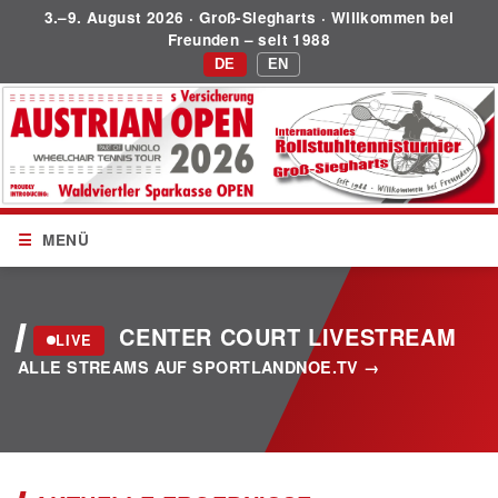
3.–9. August 2026 · Groß-Siegharts · Willkommen bei
Freunden – seit 1988
DE
EN
MENÜ
CENTER COURT LIVESTREAM
LIVE
ALLE STREAMS AUF SPORTLANDNOE.TV
Livestream starten
Beim Start des Streams wird eine Verbindung zum
Streaming-Anbieter hergestellt und dabei deine IP-