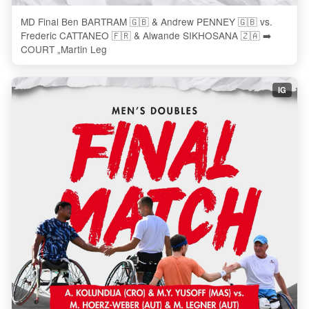
MD Final Ben BARTRAM 🇬🇧 & Andrew PENNEY 🇬🇧 vs.
Frederic CATTANEO 🇫🇷 & Alwande SIKHOSANA 🇿🇦 ➡️
COURT „Martin Leg
IG