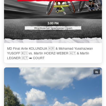
MD Final Ante KOLUNDIJA 🇭🇷 & Mohamad Yusshazwan
YUSOFF 🇲🇾 vs. Martin HOERZ-WEBER 🇦🇹 & Martin
LEGNER 🇦🇹 ➡️ COURT
IG