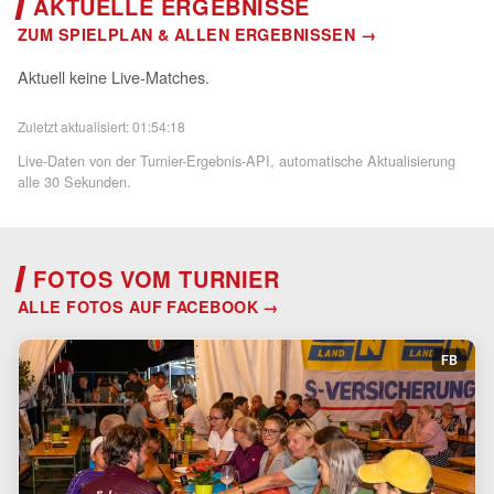
AKTUELLE ERGEBNISSE
Adresse übertragen. Details in der
ZUM SPIELPLAN & ALLEN ERGEBNISSEN
Datenschutzerklärung.
▶ Stream starten
Aktuell keine Live-Matches.
Zuletzt aktualisiert: 01:54:18
Live-Daten von der Turnier-Ergebnis-API, automatische Aktualisierung
alle 30 Sekunden.
FOTOS VOM TURNIER
ALLE FOTOS AUF FACEBOOK
FB