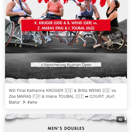
WD Final Katharina KRÜGER 🇩🇪 & Britta WEND 🇩🇪 vs.
Zoe MARAS 🇫🇷 & Imane TOUBAL 🇩🇿 ➡️ COURT „Kurt
Blaha“ 🎾 #whe
IG